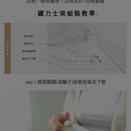
白色／綠色層架 = 白色夾片+白色墊板
- 鐵 力 士 架 組 裝 教 學 -
step 1.將調整腳(或輪子)安裝至每支下管