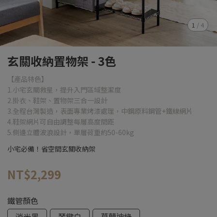
1
/
4
玄關收納置物架 - 3色
【產品特色】
1.小宅玄關救星，提升入門區域整潔度
2.掛衣、鞋架、置物架三合一設計
3.全程台灣製造，表面專業烤漆處理，中鋼原料鋼管+鐵線網片
4.鞋架網片可自由調整每層高度間距
5.側邊立體波浪設計，單層荷重約50-60kg
小宅必備！省空間玄關收納架
NT$2,299
鐵管顏色
消光黑
琴鍵白
莫蘭迪綠