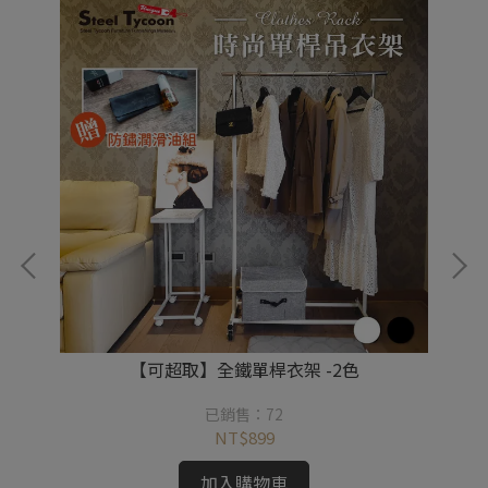
)
【可超取】全鐵單桿衣架 -2色
已銷售：72
NT$899
加入購物車