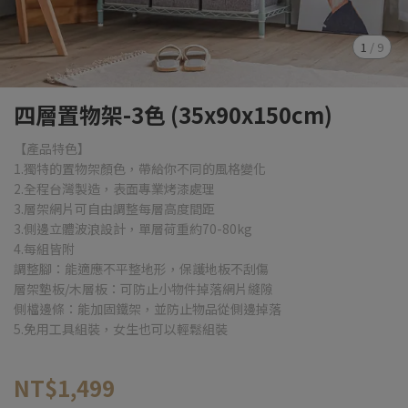
1
/
9
四層置物架-3色 (35x90x150cm)
【產品特色】
1.獨特的置物架顏色，帶給你不同的風格變化
2.全程台灣製造，表面專業烤漆處理
3.層架網片可自由調整每層高度間距
3.側邊立體波浪設計，單層荷重約70-80kg
4.每組皆附
調整腳：能適應不平整地形，保護地板不刮傷
層架墊板/木層板：可防止小物件掉落網片縫隙
側檔邊條：能加固鐵架，並防止物品從側邊掉落
5.免用工具組裝，女生也可以輕鬆組裝
NT$1,499