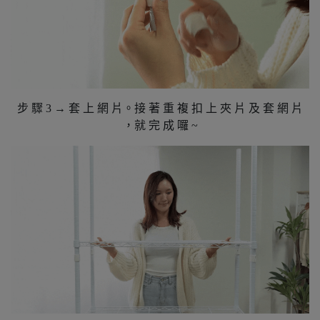
步 驟 3 → 套 上 網 片。接 著 重 複 扣 上 夾 片 及 套 網 片
，就 完 成 囉 ~