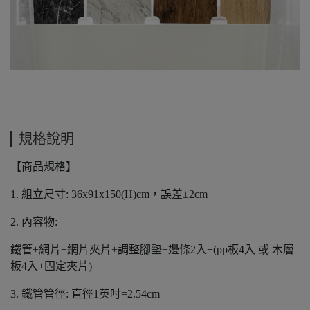
規格說明
【商品規格】
1. 組立尺寸: 36x91x150(H)cm，誤差±2cm
2. 內容物:
鐵管+網片+網片夾片+調整腳墊+邊條2入+(pp板4入 或 木層
板4入+固定夾片)
3. 鐵管管徑: 直徑1英吋=2.54cm