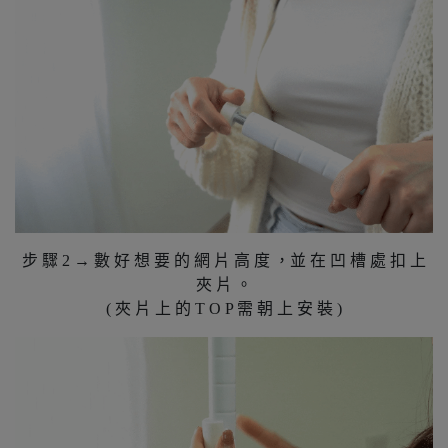
步 驟 2 → 數 好 想 要 的 網 片 高 度 ，並 在 凹 槽 處 扣 上
夾 片 。
( 夾 片 上 的 T O P 需 朝 上 安 裝 )