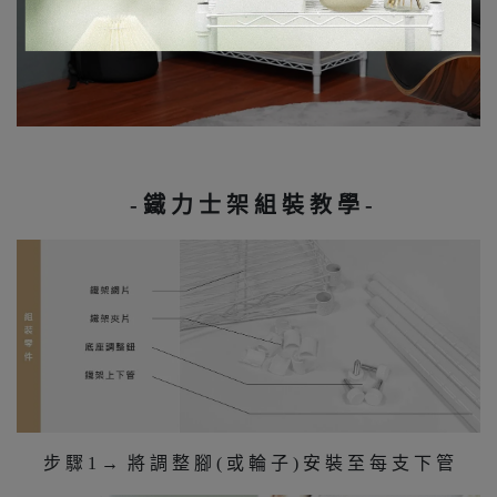
- 鐵 力 士 架 組 裝 教 學 -
步 驟 1 → 將 調 整 腳 ( 或 輪 子 ) 安 裝 至 每 支 下 管